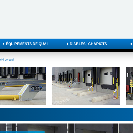
➧ ÉQUIPEMENTS DE QUAI
➧ DIABLES | CHARIOTS
➧
ité de quai