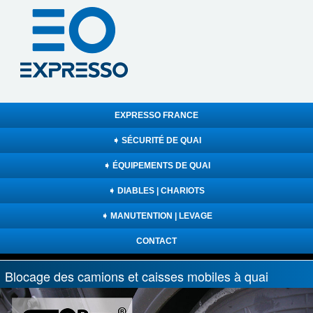
EXPRESSO FRANCE
➧ SÉCURITÉ DE QUAI
➧ ÉQUIPEMENTS DE QUAI
➧ DIABLES | CHARIOTS
➧ MANUTENTION | LEVAGE
CONTACT
Blocage des camions et caisses mobiles à quai
Previous
Nex