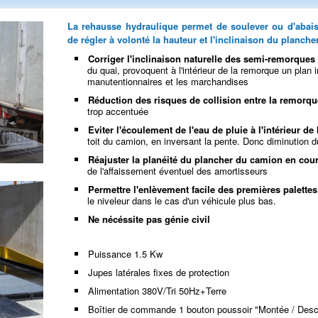
La rehausse hydraulique permet de soulever ou d'abaiss
de régler à volonté la hauteur et l'inclinaison du planch
Corriger l'inclinaison naturelle des semi-remorques
du quai, provoquent à l'intérieur de la remorque un plan 
manutentionnaires et les marchandises
Réduction des risques de collision entre la remorqu
trop accentuée
Eviter l'écoulement de l'eau de pluie à l'intérieur de 
toit du camion, en inversant la pente. Donc diminution d
Réajuster la planéité du plancher du camion en cou
de l'affaissement éventuel des amortisseurs
Permettre l'enlèvement facile des premières palettes
le niveleur dans le cas d'un véhicule plus bas.
Ne nécéssite pas génie civil
Puissance 1.5 Kw
Jupes latérales fixes de protection
Alimentation 380V/Tri 50Hz+Terre
Boîtier de commande 1 bouton poussoir "Montée / Desc