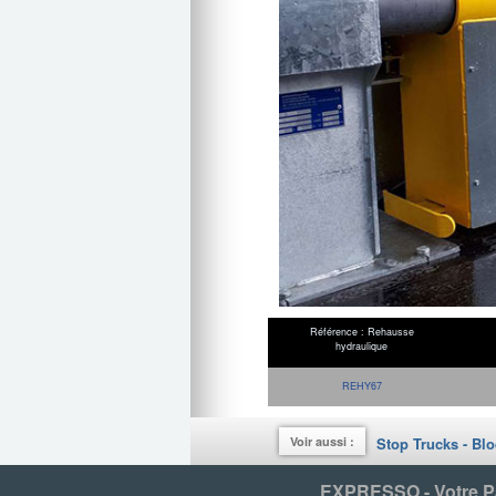
Référence : Rehausse
hydraulique
REHY67
Voir aussi :
Stop Trucks - Bl
EXPRESSO - Votre Par