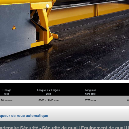
Charge
Longueur x Largeur
Longueur
utile
utile
hors tout
20 tonnes
6000 x 3100 mm
6775 mm
6
oqueur de roue automatique
tenaire Sécurité - Sécurité de quai | Equipement de quai |