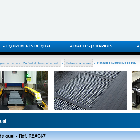
➧ ÉQUIPEMENTS DE QUAI
➧ DIABLES | CHARIOTS
➧
pement de quai - Matériel de transbordement
>
Rehausses de quai
>
Rehausse hydraulique de quai
uai
e quai - Réf. REAC67