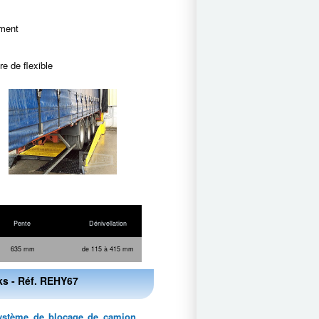
ement
e de flexible
Pente
Dénivellation
635 mm
de 115 à 415 mm
s - Réf. REHY67
système de blocage de camion