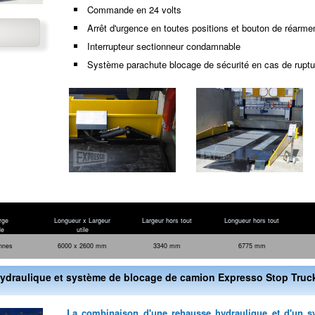
Commande en 24 volts
Arrêt d'urgence en toutes positions et bouton de réarm
Interrupteur sectionneur condamnable
Système parachute blocage de sécurité en cas de ruptur
rge
Longueur x Largeur
Largeur hors tout
Longueur hors tout
le
utile
nnes
6000 x 2600 mm
3340 mm
6775 mm
draulique et système de blocage de camion Expresso Stop Truck
La combinaison d'une rehausse hydraulique et d'un 