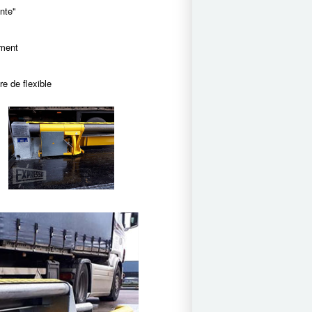
nte"
ement
e de flexible