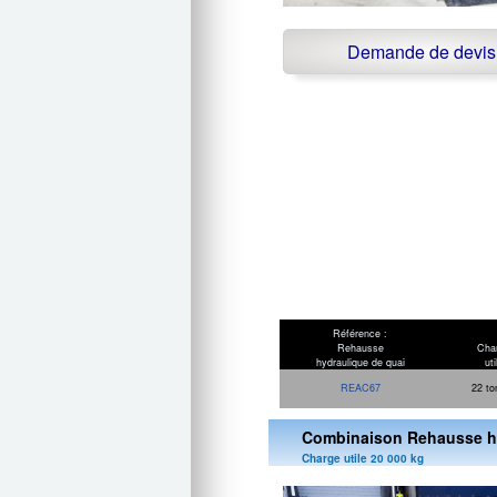
Demande de devis
Référence :
Rehausse
Cha
hydraulique de quai
uti
REAC67
22 to
Combinaison Rehausse hy
Charge utile 20 000 kg