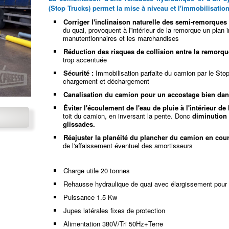
(Stop Trucks) permet la mise à niveau et l'immobilisatio
Corriger l'inclinaison naturelle des semi-remorques
du quai, provoquent à l'intérieur de la remorque un plan 
manutentionnaires et les marchandises
Réduction des risques de collision entre la remorqu
trop accentuée
Sécurité :
Immobilisation parfaite du camion par le Sto
chargement et déchargement
Canalisation du camion pour un accostage bien dan
Éviter l'écoulement de l'eau de pluie à l'intérieur de 
toit du camion, en inversant la pente. Donc
diminution 
glissades.
Réajuster la planéité du plancher du camion en cou
de l'affaissement éventuel des amortisseurs
Charge utile 20 tonnes
Rehausse hydraulique de quai avec élargissement pour 
Puissance 1.5 Kw
Jupes latérales fixes de protection
Alimentation 380V/Tri 50Hz+Terre