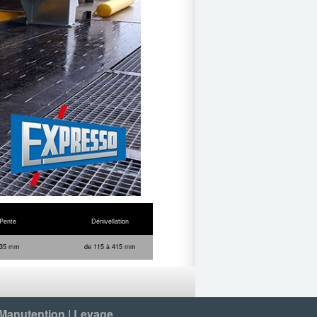
Pente
Dénivellation
35 mm
de 115 à 415 mm
 Manutention | Levage