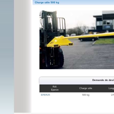
Charge utile 500 kg
Demande de devis
Réf.
Charge utile
Longu
Eperon
EPER25
500 kg
27