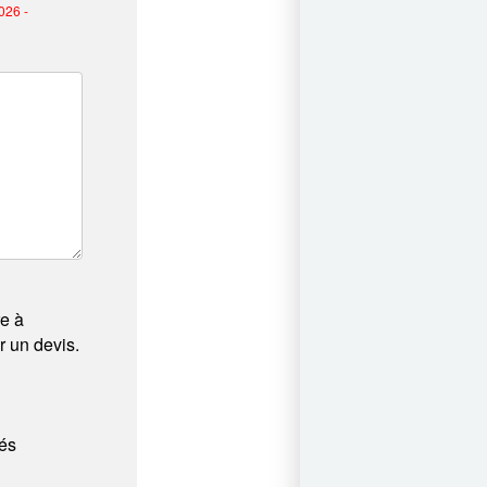
026 -
re à
 un devis.
tés