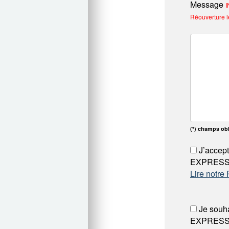
Message
I
Réouverture l
(*) champs obl
J’accept
EXPRESSO 
Lire notre
Je souha
EXPRESS