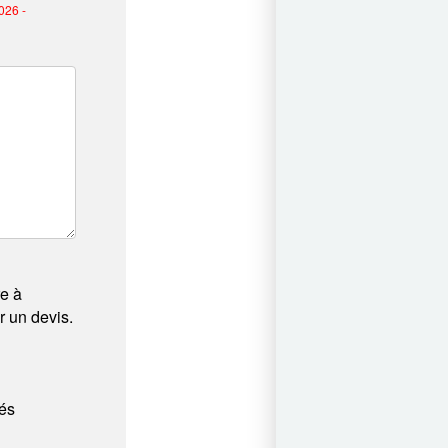
026 -
re à
 un devis.
tés