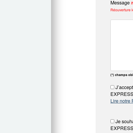
Message
I
Réouverture l
(*) champs obl
J’accept
EXPRESSO 
Lire notre
Je souha
EXPRESS