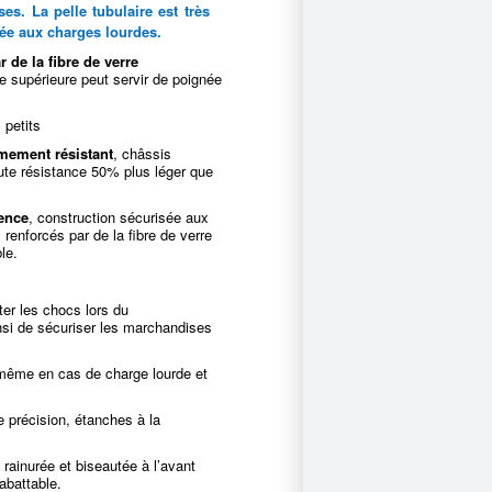
s. La pelle tubulaire est très
tée aux charges lourdes.
r de la fibre de verre
se supérieure peut servir de poignée
 petits
êmement résistant
, châssis
ute résistance 50% plus léger que
nence
, construction sécurisée aux
renforcés par de la fibre de verre
le.
ter les chocs lors du
nsi de sécuriser les marchandises
t même en cas de charge lourde et
e précision, étanches à la
rainurée et biseautée à l’avant
rabattable.