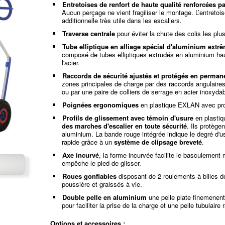
Entretoises de renfort de haute qualité renforcées pa
Aucun perçage ne vient fragiliser le montage. L’entretoi
additionnelle très utile dans les escaliers.
Traverse centrale
pour éviter la chute des colis les plus
Tube elliptique en alliage spécial d'aluminium extr
composé de tubes elliptiques extrudés en aluminium ha
l'acier.
Raccords de sécurité ajustés et protégés en perma
zones principales de charge par des raccords angulaires 
ou par une paire de colliers de serrage en acier inoxydab
Poignées ergonomiques
en plastique EXLAN avec prot
Profils de glissement avec témoin d'usure
en plasti
des marches d'escalier en toute sécurité
. Ils protège
aluminium. La bande rouge intégrée indique le degré d'u
rapide grâce à un
système de clipsage breveté
.
Axe incurvé
, la forme incurvée facilite le basculemen
empêche le pied de glisser.
Roues gonflables
disposant de 2 roulements à billes d
poussière et graissés à vie.
Double pelle en aluminium
une pelle plate finemenent 
pour faciliter la prise de la charge et une pelle tubulaire 
Options et accessoires :