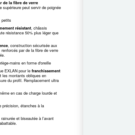
r de la fibre de verre
se supérieure peut servir de poignée
 petits
êmement résistant
, châssis
ute résistance 50% plus léger que
nence
, construction sécurisée aux
renforcés par de la fibre de verre
le.
ège-mains en forme d'oreille
que EXLAN pour le
franchissement
nt les montants obliques en
sure du profil. Remplacement ultra
t même en cas de charge lourde et
e précision, étanches à la
rainurée et biseautée à l’avant
rabattable.