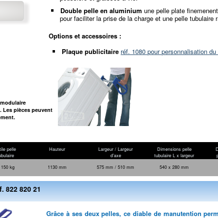
Double pelle en aluminium
une pelle plate finemenent 
pour faciliter la prise de la charge et une pelle tubulaire 
Options et accessoires :
Plaque publicitaire
réf. 1080 pour personnalisation du 
 modulaire
 Les pièces peuvent
ement.
ile pelle
Hauteur
Largeur / Largeur
Dimensions pelle
D
ubulaire
d'axe
tubulaire L x largeur
 150 kg
1130 mm
575 mm / 510 mm
540 x 280 mm
f. 822 820 21
Grâce à ses deux pelles, ce diable de manutention perme