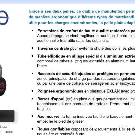
Grâce à ses deux pelles, ce diable de manutention perme
de manière ergonomique différents types de marchandise
utile pour les charges encombrantes, la pelle plate adap
Entretoises de renfort de haute qualité renforcées pa
Aucun perçage ne vient fragiliser le montage. L’entretoi
additionnelle très utile dans les escaliers.
Traverse centrale
pour éviter la chute des colis les plus
Tube elliptique en alliage spécial d'aluminium extr
composé de tubes elliptiques extrudés en aluminium ha
l'acier.
Raccords de sécurité ajustés et protégés en perma
zones principales de charge par des raccords angulaires 
ou par une paire de colliers de serrage en acier inoxydab
Poignées ergonomiques
en plastique EXLAN avec prot
Barres d'appui
(x2) en plastique gris permettant de limi
franchissement des bordures de trottoirs. Permettant ai
fragiles.
Axe incurvé
, la forme incurvée facilite le basculemen
empêche le pied de glisser.
ique
Roues gonflables
disposant de 2 roulements à billes d
n franco
poussière et graissés à vie.