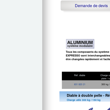
Demande de devis
Tous les composants du système
EXPRESSO sont interchangeables.
être changées rapidement et facil
Réf. diable
Charge ut
plate / t
831 820 21
300 kg /
Diable à double pelle - Ré
Charge utile 300 kg / 150 kg