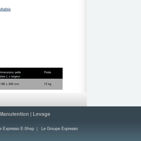
diable
imensions pelle
Poids
plate L x largeur
180 x 340 mm
15 kg
 Manutention | Levage
e Expresso E-Shop
|
Le Groupe Expresso