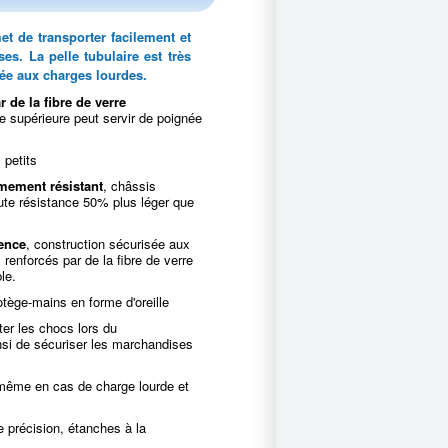
t de transporter facilement et
s. La pelle tubulaire est très
tée aux charges lourdes.
r de la fibre de verre
se supérieure peut servir de poignée
 petits
êmement résistant
, châssis
ute résistance 50% plus léger que
nence
, construction sécurisée aux
renforcés par de la fibre de verre
le.
ège-mains en forme d'oreille
ter les chocs lors du
nsi de sécuriser les marchandises
t même en cas de charge lourde et
e précision, étanches à la