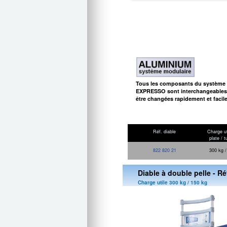
Tous les composants du système
EXPRESSO sont interchangeables.
être changées rapidement et facil
Réf. diable
Charge ut
plate / t
822 820 21
300 kg /
Diable à double pelle - Ré
Charge utile 300 kg / 150 kg