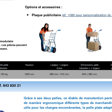
Options et accessoires :
Plaque publicitaire
réf. 1080 pour personnalisation du 
 modulaire
 Les pièces peuvent
ement.
ile pelle
Hauteur
Largeur / Largeur
Dimensions pelle
D
ubulaire
d'axe
tubulaire L x largeur
 150 kg
1200 mm
585 mm / 510 mm
540 x 280 mm
f. 843 820 21
Grâce à ses deux pelles, ce diable de manutention perme
de manière ergonomique différents types de marchandise
utile pour les charges encombrantes, la pelle plate adap