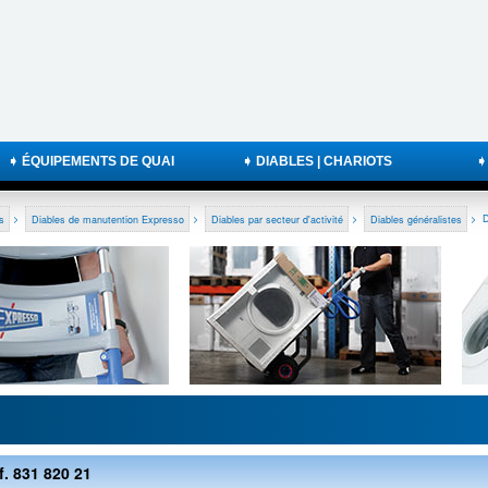
➧ ÉQUIPEMENTS DE QUAI
➧ DIABLES | CHARIOTS
➧
s
>
Diables de manutention Expresso
>
Diables par secteur d'activité
>
Diables généralistes
>
D
f. 831 820 21