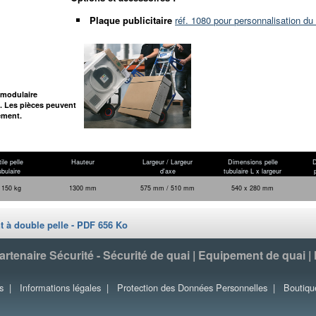
Plaque publicitaire
réf. 1080 pour personnalisation du 
 modulaire
 Les pièces peuvent
ement.
ile pelle
Hauteur
Largeur / Largeur
Dimensions pelle
D
ubulaire
d'axe
tubulaire L x largeur
 150 kg
1300 mm
575 mm / 510 mm
540 x 280 mm
t à double pelle - PDF 656 Ko
tenaire Sécurité - Sécurité de quai | Equipement de quai |
s
|
Informations légales
|
Protection des Données Personnelles
|
Boutiqu