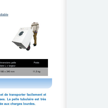
diable
imensions pelle
Poids
plate L x largeur
180 x 340 mm
11,5 kg
t de transporter facilement et
s. La pelle tubulaire est très
tée aux charges lourdes.