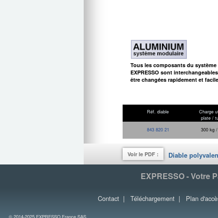
Tous les composants du système
EXPRESSO sont interchangeables.
être changées rapidement et facil
Réf. diable
Charge ut
plate / t
843 820 21
300 kg /
Voir le PDF :
Diable polyvalen
EXPRESSO - Votre Par
Contact
|
Téléchargement
|
Plan d'accè
© 2014-2025 EXPRESSO France SAS