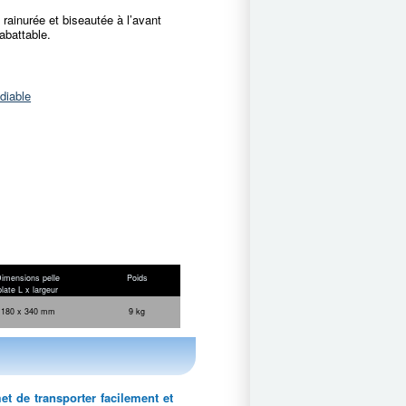
rainurée et biseautée à l’avant
rabattable.
diable
imensions pelle
Poids
plate L x largeur
180 x 340 mm
9 kg
t de transporter facilement et