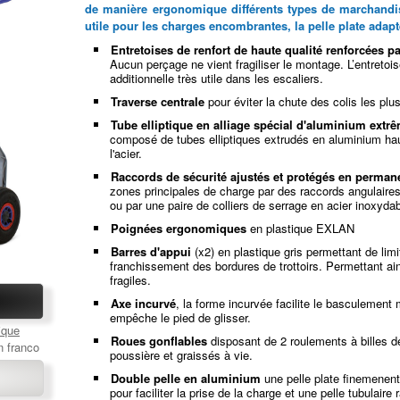
de manière ergonomique différents types de marchandise
utile pour les charges encombrantes, la pelle plate adap
Entretoises de renfort de haute qualité renforcées pa
Aucun perçage ne vient fragiliser le montage. L’entretoi
additionnelle très utile dans les escaliers.
Traverse centrale
pour éviter la chute des colis les plus
Tube elliptique en alliage spécial d'aluminium extr
composé de tubes elliptiques extrudés en aluminium ha
l'acier.
Raccords de sécurité ajustés et protégés en perma
zones principales de charge par des raccords angulaires 
ou par une paire de colliers de serrage en acier inoxydab
Poignées ergonomiques
en plastique EXLAN
Barres d'appui
(x2) en plastique gris permettant de limi
franchissement des bordures de trottoirs. Permettant ai
fragiles.
Axe incurvé
, la forme incurvée facilite le basculemen
empêche le pied de glisser.
ique
Roues gonflables
disposant de 2 roulements à billes d
n franco
poussière et graissés à vie.
Double pelle en aluminium
une pelle plate finemenent 
pour faciliter la prise de la charge et une pelle tubulaire 