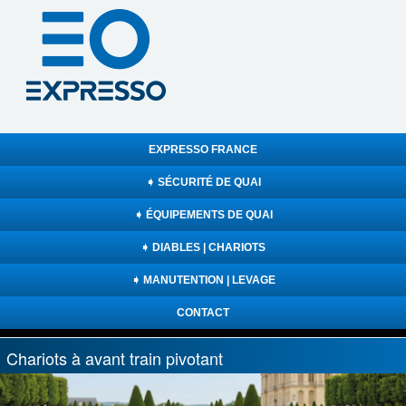
EXPRESSO FRANCE
➧ SÉCURITÉ DE QUAI
➧ ÉQUIPEMENTS DE QUAI
➧ DIABLES | CHARIOTS
➧ MANUTENTION | LEVAGE
CONTACT
Chariots à avant train pivotant