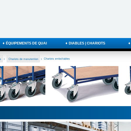
➧ ÉQUIPEMENTS DE QUAI
➧ DIABLES | CHARIOTS
➧
s
>
Chariots de manutention
>
Chariots emboîtables