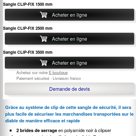
Sangle CLIP-FIX 1500 mm
Acheter en ligne
Sangle CLIP-FIX 2500 mm
Acheter en ligne
Sangle CLIP-FIX 3500 mm
Acheter en ligne
Achetez sur notre
E-boutique
Paiement sécurisé - Livraison franco
Demande de devis
Grâce au système de clip de cette sangle de sécurité, il sera
plus facile de sécuriser les marchandises transportées sur le
diable de manière efficace et rapide
2 brides de serrage
en polyamide noir à clipser